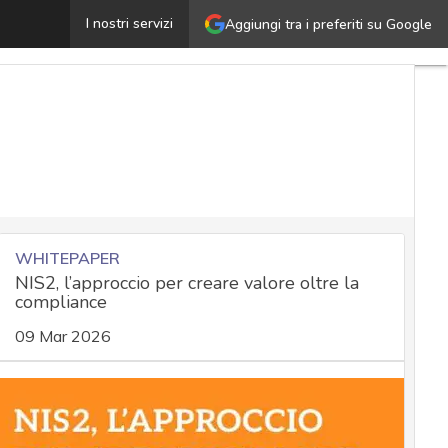
Governance by design: quando il diritto impone di pensa
I nostri servizi
Aggiungi tra i preferiti su Google
WHITEPAPER
NIS2, l’approccio per creare valore oltre la
compliance
09 Mar 2026