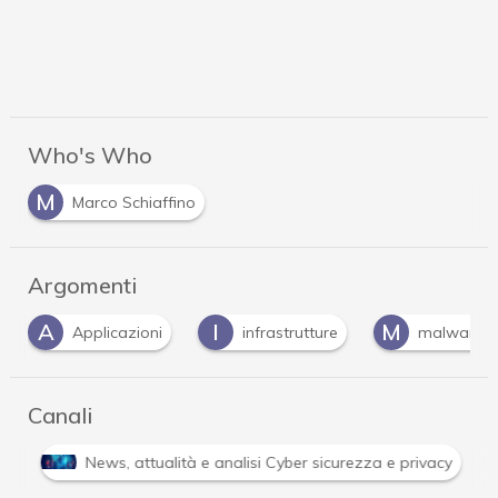
Who's Who
M
Marco Schiaffino
Argomenti
A
I
M
Applicazioni
infrastrutture
malware
Canali
i
News, attualità e analisi Cyber sicurezza e privacy