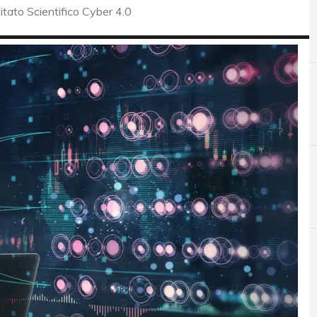
itato Scientifico Cyber 4.0
A
B
Applicazioni
Backup