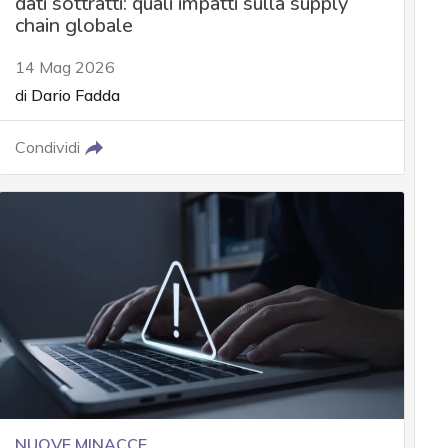
dati sottratti: quali impatti sulla supply
chain globale
14 Mag 2026
di
Dario Fadda
Condividi
NUOVE MINACCE