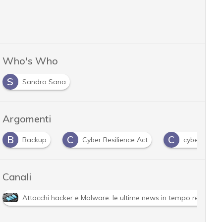
Who's Who
S
Sandro Sana
Argomenti
C
C
D
Cyber Resilience Act
cyber risk
Direttiva 
Canali
Attacchi hacker e Malware: le ultime news in tempo reale e g