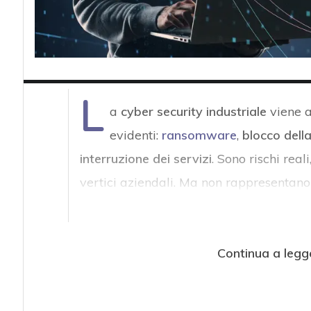
L
a
cyber security industriale
viene a
evidenti:
ransomware
,
blocco dell
interruzione dei servizi
. Sono rischi rea
vertici aziendali. Ma non rappresentano 
Continua a legg