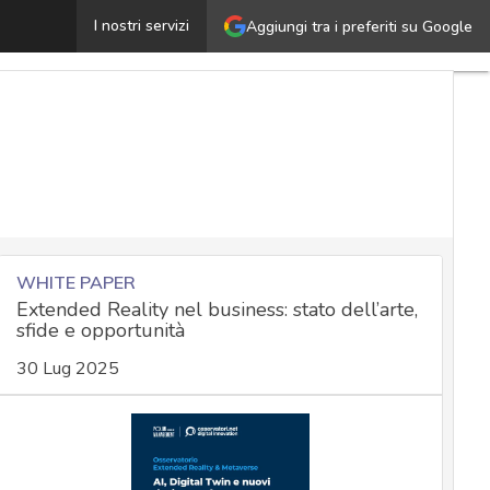
Data manipulation nei sistemi OT e IoT: il rischio cyber
I nostri servizi
Aggiungi tra i preferiti su Google
WHITE PAPER
Extended Reality nel business: stato dell’arte,
sfide e opportunità
30 Lug 2025