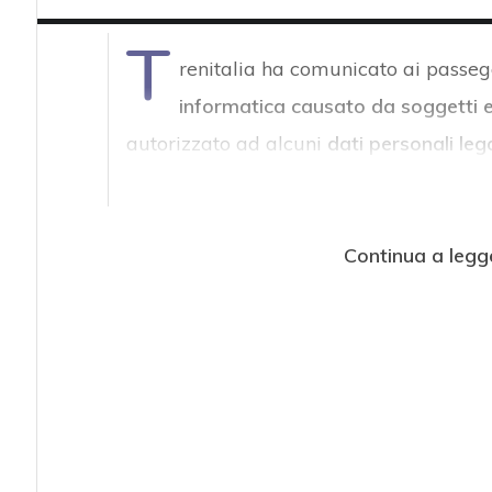
T
renitalia ha comunicato ai passeg
informatica causato da soggetti es
autorizzato ad alcuni
dati personali legat
Continua a legg