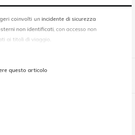
geri coinvolti un
incidente di sicurezza
terni non identificati
, con accesso non
i ai titoli di viaggio.
ere questo articolo
C
Cybercrime