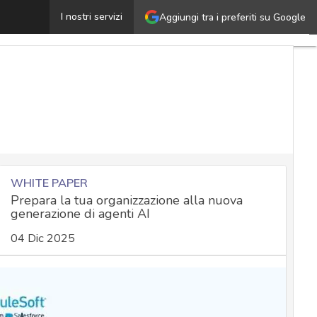
Attacco hacker Trenitalia: ecco tutto quel che sappiamo
I nostri servizi
Aggiungi tra i preferiti su Google
U
a
C
N
M
e
a
N
a
WHITE PAPER
Prepara la tua organizzazione alla nuova
generazione di agenti AI
S
04 Dic 2025
a
C
c
N
a