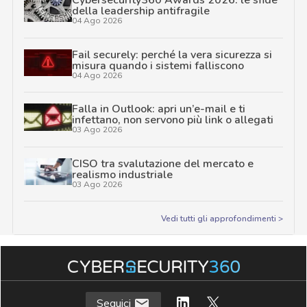
Cybersecurity360 Awards 2026: le sfide
della leadership antifragile
04 Ago 2026
Fail securely: perché la vera sicurezza si
misura quando i sistemi falliscono
04 Ago 2026
Falla in Outlook: apri un’e-mail e ti
infettano, non servono più link o allegati
03 Ago 2026
CISO tra svalutazione del mercato e
realismo industriale
03 Ago 2026
Vedi tutti gli approfondimenti >
Seguici