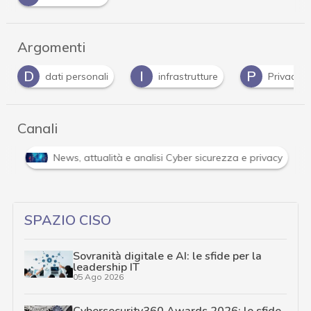
Argomenti
D
I
P
dati personali
infrastrutture
Privacy
Canali
approfondimenti
News, attualità e analisi Cyber sicurezza e
SPAZIO CISO
Sovranità digitale e AI: le sfide per la
leadership IT
05 Ago 2026