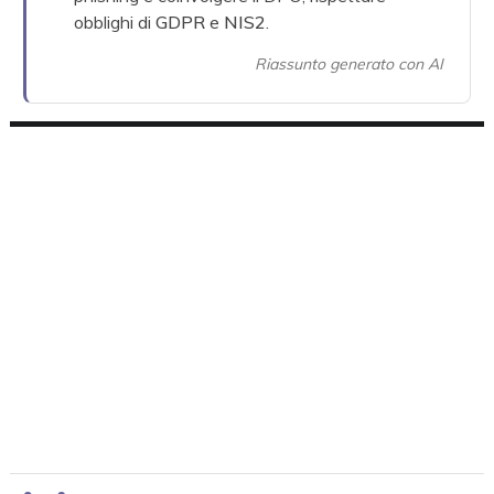
obblighi di
GDPR
e
NIS2
.
Riassunto generato con AI