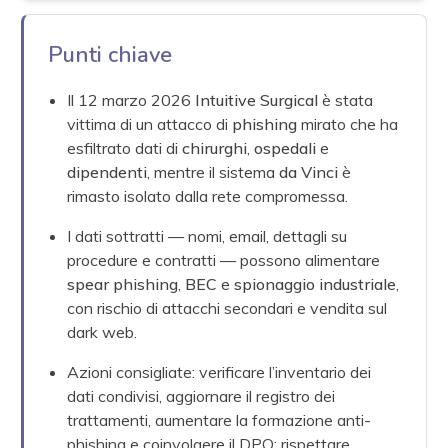
Punti chiave
Il 12 marzo 2026
Intuitive Surgical
è stata
vittima di un attacco di
phishing
mirato che ha
esfiltrato dati di
chirurghi
,
ospedali
e
dipendenti
, mentre il sistema
da Vinci
è
rimasto isolato dalla rete compromessa.
I dati sottratti — nomi, email, dettagli su
procedure e contratti — possono alimentare
spear phishing
,
BEC
e
spionaggio industriale
,
con rischio di attacchi secondari e vendita sul
dark web.
Azioni consigliate: verificare l’inventario dei
dati condivisi, aggiornare il registro dei
trattamenti, aumentare la formazione anti-
phishing e coinvolgere il DPO; rispettare