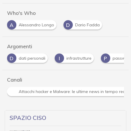
Who's Who
A
D
Alessandro Longo
Dario Fadda
Argomenti
I
P
R
ali
infrastrutture
password
ransomw
Canali
profondimenti
News, attualità e analisi Cyber sicurezza e p
SPAZIO CISO