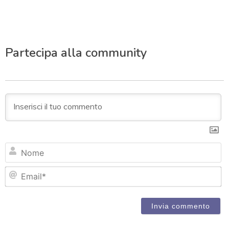
Partecipa alla community
N
Em