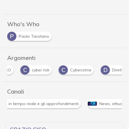
Who's Who
P
Paolo Tarsitano
Argomenti
C
C
D
cyber risk
Cybercrime
Direttiva NIS 2
Canali
Attacchi hacker e Malware: le ultime news in tempo reale 