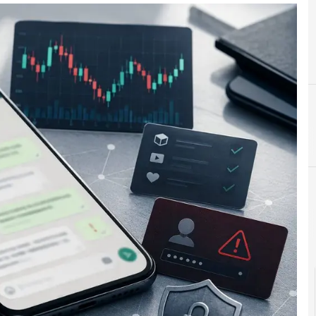
A
Agid