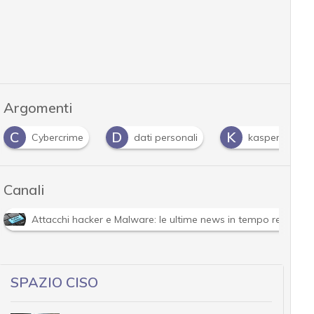
Argomenti
C
D
K
Cybercrime
dati personali
kaspersky
Canali
Attacchi hacker e Malware: le ultime news in tempo reale e g
SPAZIO CISO