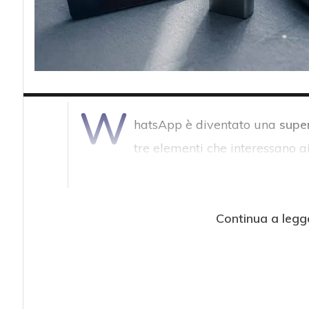
W
hatsApp è diventato una
super
tre elementi che interessano ai
Continua a legg