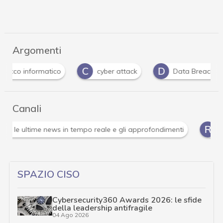
Argomenti
C
D
D
cyber attack
Data Breach
doppia est
Canali
Attacchi hacker e Malware: le ultime news in tempo reale 
SPAZIO CISO
Cybersecurity360 Awards 2026: le sfide
della leadership antifragile
04 Ago 2026