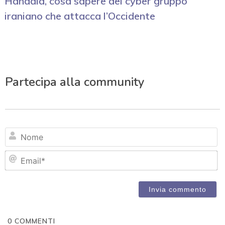
Handala, cosa sapere del cyber gruppo
iraniano che attacca l’Occidente
Partecipa alla community
N
Em
0
COMMENTI