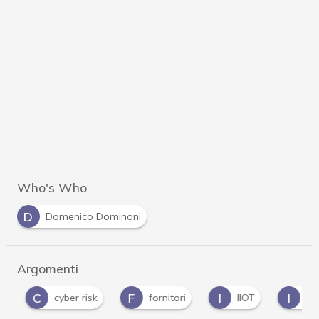
Who's Who
D
Domenico Dominoni
Argomenti
C
F
I
I
cyber risk
fornitori
IIOT
Iot