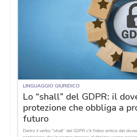
LINGUAGGIO GIURIDICO
Lo “shall” del GDPR: il dov
protezione che obbliga a pro
futuro
Dietro il verbo "shall” del GDPR c'è l'idea antica del dov