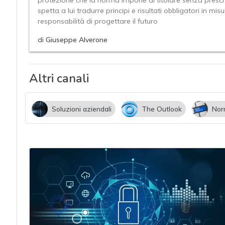
protezione che la norma impone al titolare senza prescri
acy
spetta a lui tradurre principi e risultati obbligatori in 
responsabilità di progettare il futuro
di
Giuseppe Alverone
Altri canali
Soluzioni aziendali
The Outlook
Nor