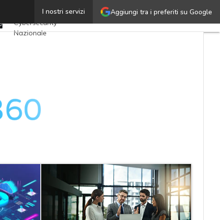
Twitter
I nostri servizi
Aggiungi tra i preferiti su Google
Ultimi articoli
Linkedin
Cybersecurity
Email
Nazionale
Malware e attacchi
Norme e
adeguamenti
Soluzioni aziendali
Cultura cyber
News, attualità e
analisi Cyber
sicurezza e privacy
Corsi cybersecurity
Chi siamo