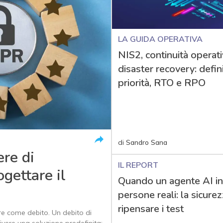
LA GUIDA OPERATIVA
NIS2, continuità operati
disaster recovery: defin
priorità, RTO e RPO
di
Sandro Sana
ere di
IL REPORT
gettare il
Quando un agente AI i
persone reali: la sicure
ripensare i test
ere come debito. Un debito di