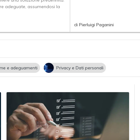
vere una soluzione predefinita:
misure adeguate, assumendosi la
di
Pierluigi Paganini
me e adeguamenti
Privacy e Dati personali