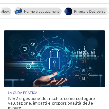
utlook
Norme e adeguamenti
Privacy e Dati persona
LA GUDA PRATICA
NIS2 e gestione del rischio: come collegare
valutazione, impatti e proporzionalità delle
misure