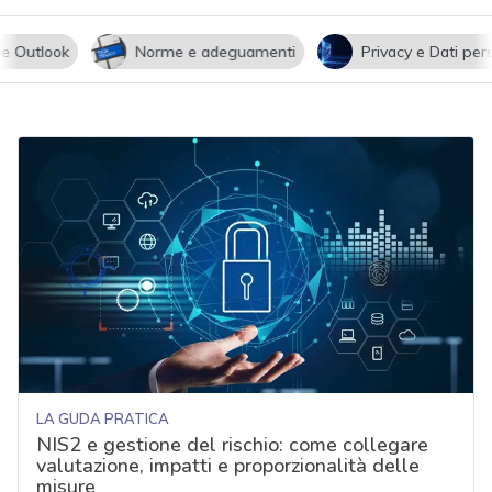
utlook
Norme e adeguamenti
Privacy e Dati persona
LA GUDA PRATICA
NIS2 e gestione del rischio: come collegare
valutazione, impatti e proporzionalità delle
misure