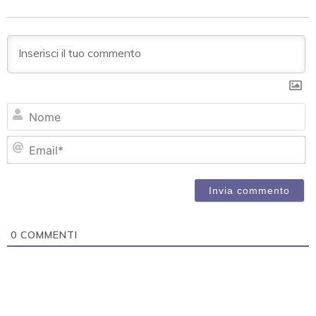
N
Em
0
COMMENTI