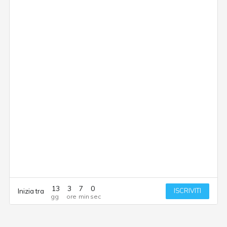
13
3
7
0
ISCRIVITI
Inizia tra