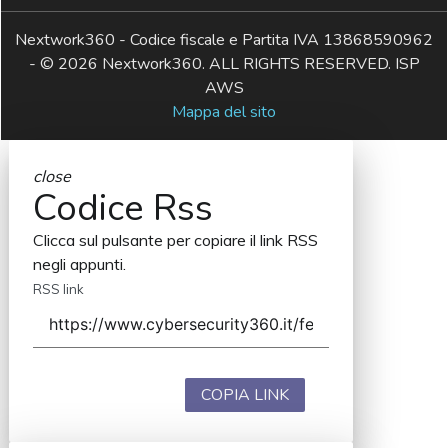
Nextwork360 - Codice fiscale e Partita IVA 13868590962
- © 2026 Nextwork360. ALL RIGHTS RESERVED. ISP
AWS
Mappa del sito
close
Codice Rss
Clicca sul pulsante per copiare il link RSS
negli appunti.
RSS link
COPIA LINK