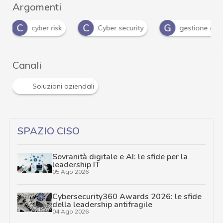
Argomenti
C
G
G
Cyber security
gestione accessi
guid
Canali
Soluzioni aziendali
SPAZIO CISO
Sovranità digitale e AI: le sfide per la
leadership IT
05 Ago 2026
Cybersecurity360 Awards 2026: le sfide
della leadership antifragile
04 Ago 2026