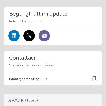
Segui gli ultimi update
Entra nella community
Contattaci
Vuoi maggiori informazioni?
content_copy
info@cybersecurity360.it
SPAZIO CISO