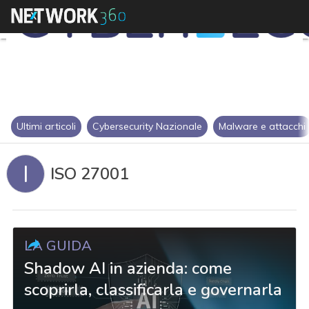
Ultimi articoli
Cybersecurity Nazionale
Malware e attacchi
I
ISO 27001
LA GUIDA
Shadow AI in azienda: come
scoprirla, classificarla e governarla