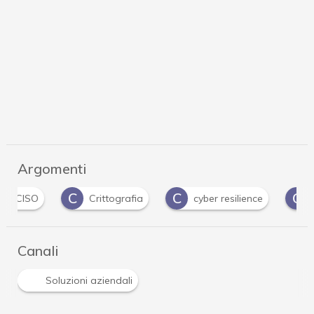
Argomenti
C
C
C
Crittografia
cyber resilience
cyber risk
Canali
Soluzioni aziendali