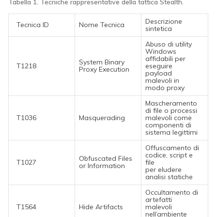
Tabella 1. Tecniche rappresentative della tattica Stealth.
Descrizione
Tecnica ID
Nome Tecnica
sintetica
Abuso di utility
Windows
affidabili per
System Binary
T1218
eseguire
Proxy Execution
payload
malevoli in
modo proxy
Mascheramento
di file o processi
T1036
Masquerading
malevoli come
componenti di
sistema legittimi
Offuscamento di
codice, script e
Obfuscated Files
T1027
file
or Information
per eludere
analisi statiche
Occultamento di
artefatti
T1564
Hide Artifacts
malevoli
nell’ambiente