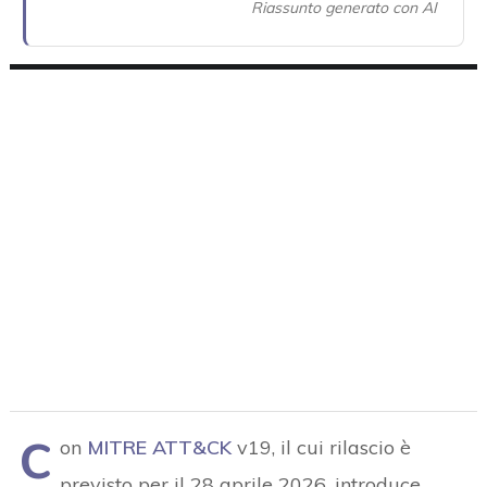
Riassunto generato con AI
c
on
MITRE ATT&CK
v19, il cui rilascio è
previsto per il 28 aprile 2026, introduce