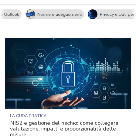
utlook
Norme e adeguamenti
Privacy e Dati persona
LA GUDA PRATICA
NIS2 e gestione del rischio: come collegare
valutazione, impatti e proporzionalità delle
misure