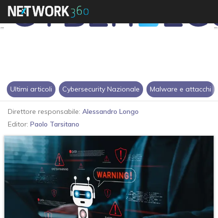
Ultimi articoli
Cybersecurity Nazionale
Malware e attacchi
Direttore responsabile:
Alessandro Longo
Editor:
Paolo Tarsitano