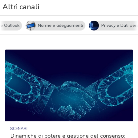
Altri canali
utlook
Norme e adeguamenti
Privacy e Dati persona
SCENARI
Dinamiche di potere e gestione del consenso: