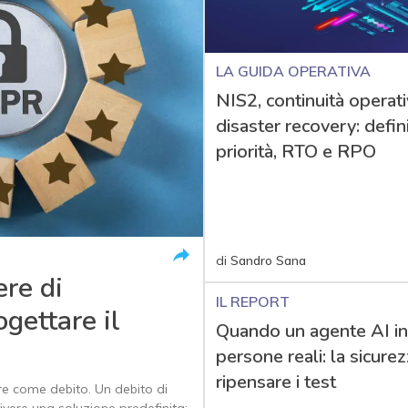
LA GUIDA OPERATIVA
NIS2, continuità operati
disaster recovery: defin
priorità, RTO e RPO
di
Sandro Sana
ere di
IL REPORT
gettare il
Quando un agente AI i
persone reali: la sicure
ripensare i test
ere come debito. Un debito di