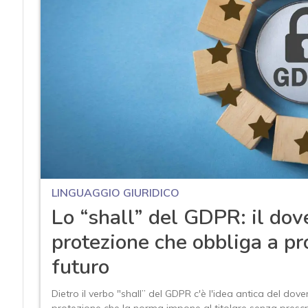
LINGUAGGIO GIURIDICO
Lo “shall” del GDPR: il dov
protezione che obbliga a pro
futuro
Dietro il verbo "shall” del GDPR c'è l'idea antica del dov