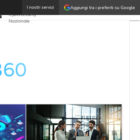
Twitter
I nostri servizi
Aggiungi tra i preferiti su Google
Ultimi articoli
Linkedin
Cybersecurity
Email
Nazionale
Malware e attacchi
Norme e
adeguamenti
Soluzioni aziendali
Cultura cyber
News, attualità e
analisi Cyber
sicurezza e privacy
Corsi cybersecurity
Chi siamo