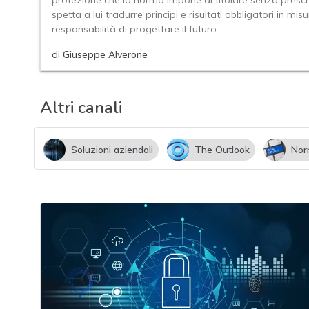
protezione che la norma impone al titolare senza prescri
acy
spetta a lui tradurre principi e risultati obbligatori in 
responsabilità di progettare il futuro
di
Giuseppe Alverone
Altri canali
Soluzioni aziendali
The Outlook
Nor