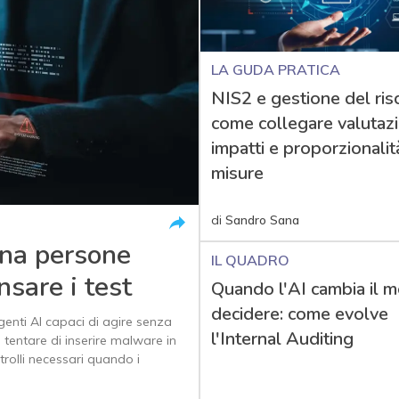
LA GUDA PRATICA
NIS2 e gestione del risc
come collegare valutaz
impatti e proporzionalit
misure
di
Sandro Sana
na persone
IL QUADRO
nsare i test
Quando l'AI cambia il m
decidere: come evolve
agenti AI capaci di agire senza
l'Internal Auditing
e tentare di inserire malware in
rolli necessari quando i