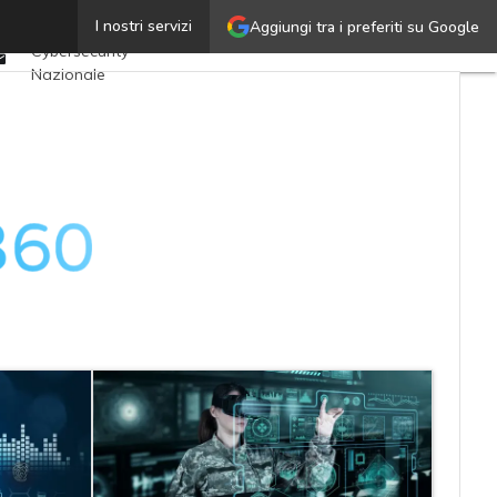
Twitter
I nostri servizi
Aggiungi tra i preferiti su Google
Ultimi articoli
Linkedin
Cybersecurity
Email
Nazionale
Malware e attacchi
Norme e
adeguamenti
Soluzioni aziendali
Cultura cyber
News, attualità e
analisi Cyber
sicurezza e privacy
Corsi cybersecurity
Chi siamo