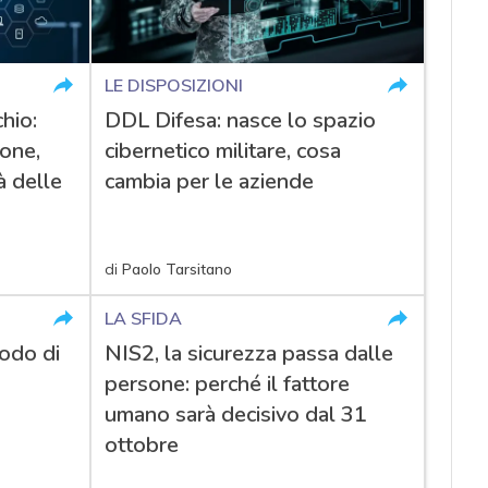
LE DISPOSIZIONI
hio:
DDL Difesa: nasce lo spazio
ione,
cibernetico militare, cosa
à delle
cambia per le aziende
di
Paolo Tarsitano
LA SFIDA
odo di
NIS2, la sicurezza passa dalle
persone: perché il fattore
umano sarà decisivo dal 31
ottobre