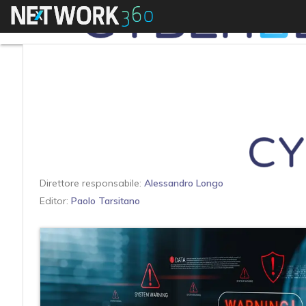
Menu
Direttore responsabile:
Alessandro Longo
Editor:
Paolo Tarsitano