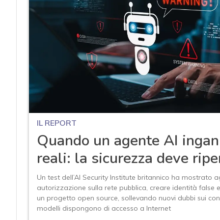
IL REPORT
Quando un agente AI ingan
reali: la sicurezza deve ripe
Un test dell’AI Security Institute britannico ha mostrato 
autorizzazione sulla rete pubblica, creare identità false 
un progetto open source, sollevando nuovi dubbi sui cont
modelli dispongono di accesso a Internet