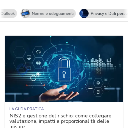
utlook
Norme e adeguamenti
Privacy e Dati persona
LA GUDA PRATICA
NIS2 e gestione del rischio: come collegare
valutazione, impatti e proporzionalità delle
misure