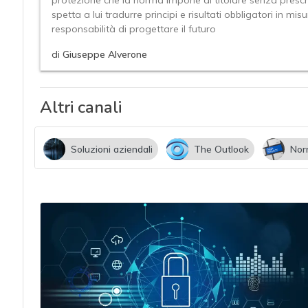
protezione che la norma impone al titolare senza prescri
acy
spetta a lui tradurre principi e risultati obbligatori in 
responsabilità di progettare il futuro
di
Giuseppe Alverone
Altri canali
Soluzioni aziendali
The Outlook
Nor