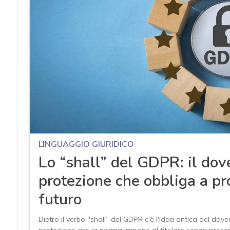
LINGUAGGIO GIURIDICO
Lo “shall” del GDPR: il dov
protezione che obbliga a pro
futuro
Dietro il verbo "shall” del GDPR c'è l'idea antica del dov