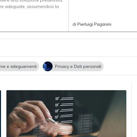
vere una soluzione predefinita:
misure adeguate, assumendosi la
di
Pierluigi Paganini
me e adeguamenti
Privacy e Dati personali