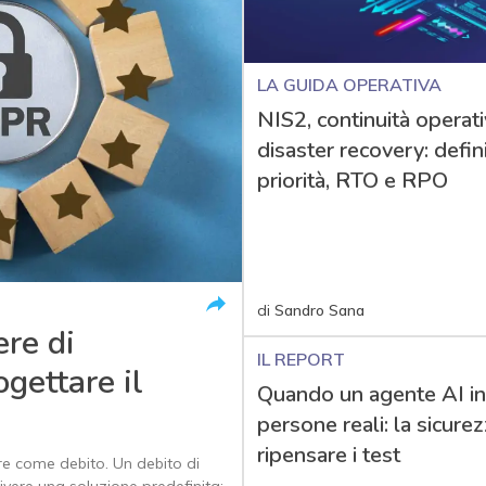
LA GUIDA OPERATIVA
NIS2, continuità operati
disaster recovery: defin
priorità, RTO e RPO
di
Sandro Sana
ere di
IL REPORT
gettare il
Quando un agente AI i
persone reali: la sicure
ripensare i test
ere come debito. Un debito di