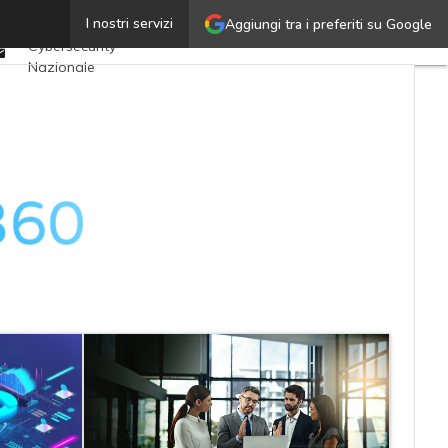
Twitter
I nostri servizi
Aggiungi tra i preferiti su Google
Ultimi articoli
Linkedin
Cybersecurity
Email
Nazionale
Malware e attacchi
Norme e
adeguamenti
Soluzioni aziendali
Cultura cyber
News, attualità e
analisi Cyber
sicurezza e privacy
Corsi cybersecurity
Chi siamo