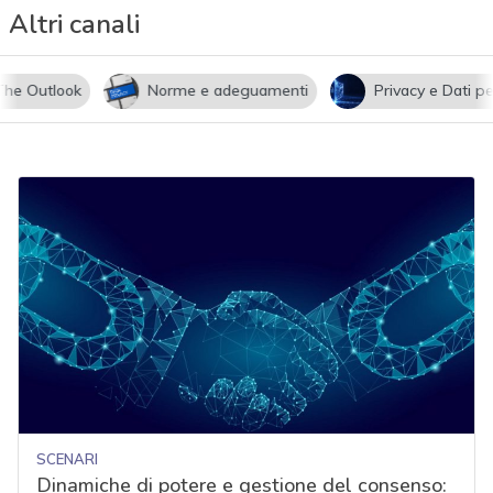
Altri canali
utlook
Norme e adeguamenti
Privacy e Dati persona
SCENARI
Dinamiche di potere e gestione del consenso: