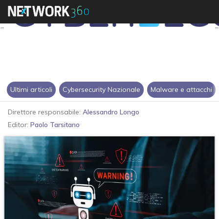
Ultimi articoli
Cybersecurity Nazionale
Malware e attacchi
Direttore responsabile:
Alessandro Longo
Editor:
Paolo Tarsitano