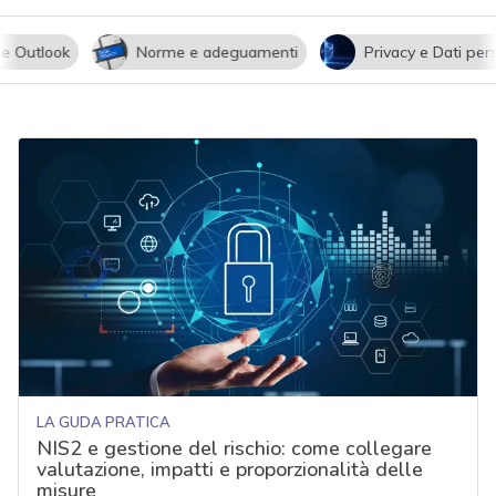
utlook
Norme e adeguamenti
Privacy e Dati persona
LA GUDA PRATICA
NIS2 e gestione del rischio: come collegare
valutazione, impatti e proporzionalità delle
misure