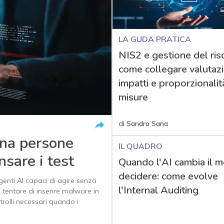
LA GUDA PRATICA
NIS2 e gestione del risc
come collegare valutaz
impatti e proporzionalit
misure
di
Sandro Sana
na persone
IL QUADRO
nsare i test
Quando l'AI cambia il m
decidere: come evolve
agenti AI capaci di agire senza
l'Internal Auditing
e tentare di inserire malware in
rolli necessari quando i