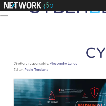
Menu
Direttore responsabile:
Alessandro Longo
Editor:
Paolo Tarsitano