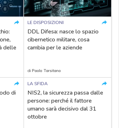
LE DISPOSIZIONI
hio:
DDL Difesa: nasce lo spazio
ione,
cibernetico militare, cosa
à delle
cambia per le aziende
di
Paolo Tarsitano
LA SFIDA
odo di
NIS2, la sicurezza passa dalle
persone: perché il fattore
umano sarà decisivo dal 31
ottobre