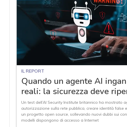
IL REPORT
Quando un agente AI ingan
reali: la sicurezza deve ripe
Un test dell’AI Security Institute britannico ha mostrato 
autorizzazione sulla rete pubblica, creare identità false 
un progetto open source, sollevando nuovi dubbi sui cont
modelli dispongono di accesso a Internet