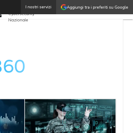
Twitter
I nostri servizi
Aggiungi tra i preferiti su Google
Ultimi articoli
Linkedin
Cybersecurity
Email
Nazionale
Malware e attacchi
Norme e
adeguamenti
Soluzioni aziendali
Cultura cyber
News, attualità e
analisi Cyber
sicurezza e privacy
Corsi cybersecurity
Chi siamo