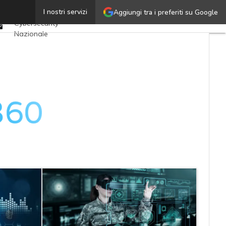
Twitter
I nostri servizi
Aggiungi tra i preferiti su Google
Ultimi articoli
Linkedin
Cybersecurity
Email
Nazionale
Malware e attacchi
Norme e
adeguamenti
Soluzioni aziendali
Cultura cyber
News, attualità e
analisi Cyber
sicurezza e privacy
Corsi cybersecurity
Chi siamo