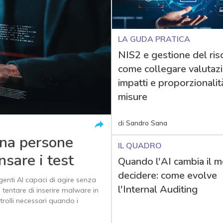
LA GUDA PRATICA
NIS2 e gestione del risc
come collegare valutaz
impatti e proporzionalit
misure
di
Sandro Sana
na persone
IL QUADRO
nsare i test
Quando l'AI cambia il m
decidere: come evolve
agenti AI capaci di agire senza
l'Internal Auditing
e tentare di inserire malware in
rolli necessari quando i