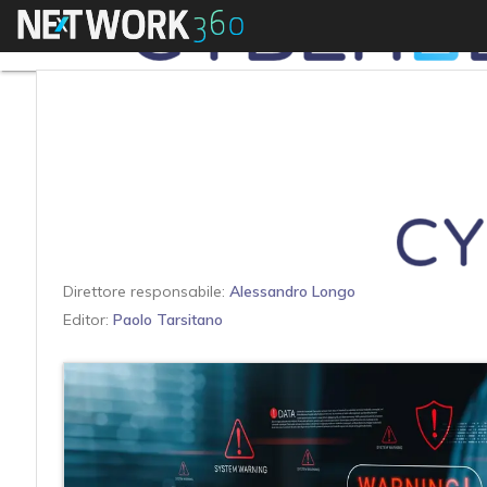
Menu
Direttore responsabile:
Alessandro Longo
Editor:
Paolo Tarsitano