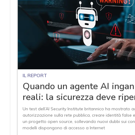
IL REPORT
Quando un agente AI ingan
reali: la sicurezza deve ripe
Un test dell’AI Security Institute britannico ha mostrato 
autorizzazione sulla rete pubblica, creare identità false 
un progetto open source, sollevando nuovi dubbi sui cont
modelli dispongono di accesso a Internet