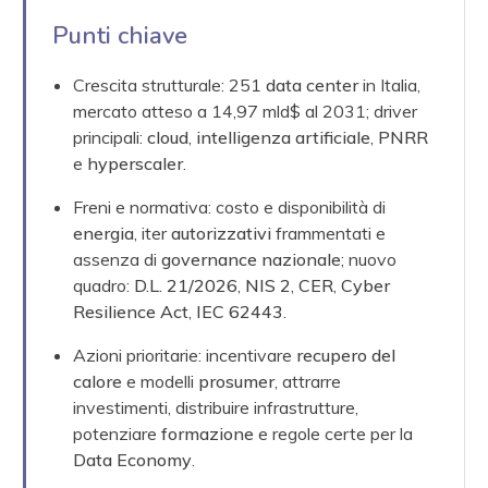
Punti chiave
Crescita strutturale: 251
data center
in Italia,
mercato atteso a 14,97 mld$ al 2031; driver
principali:
cloud
,
intelligenza artificiale
,
PNRR
e
hyperscaler
.
Freni e normativa: costo e disponibilità di
energia
, iter
autorizzativi
frammentati e
assenza di
governance nazionale
; nuovo
quadro:
D.L. 21/2026
,
NIS 2
,
CER
,
Cyber
Resilience Act
,
IEC 62443
.
Azioni prioritarie: incentivare
recupero del
calore
e modelli
prosumer
, attrarre
investimenti, distribuire infrastrutture,
potenziare
formazione
e regole certe per la
Data Economy
.