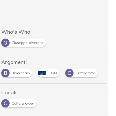
Who's Who
G
Giuseppe Alverone
Argomenti
C
C
chain
CISO
Crittografia
Cyber securit
Canali
C
Cultura cyber