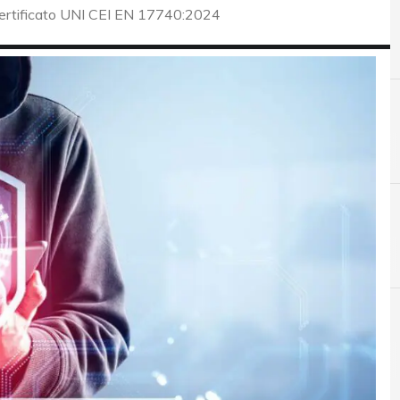
certificato UNI CEI EN 17740:2024
A
B
autenticazione due fattori
Block