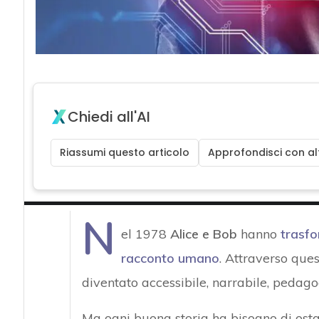
Chiedi all'AI
Riassumi questo articolo
Approfondisci con alt
N
el 1978
Alice e Bob
hanno
trasfo
racconto umano
. Attraverso ques
diventato accessibile, narrabile, pedago
Ma ogni buona storia ha bisogno di ostaco