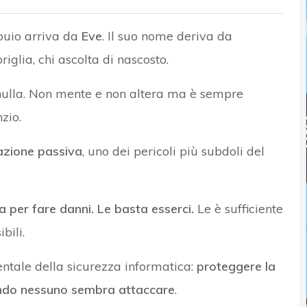
 buio arriva da
Eve
. Il suo nome deriva da
iglia, chi ascolta di nascosto.
 nulla. Non mente e non altera ma è sempre
nzio.
azione passiva
, uno dei pericoli più subdoli del
 per fare danni. Le basta esserci.
Le è sufficiente
bili.
ntale della sicurezza informatica:
proteggere la
uando nessuno sembra attaccare
.