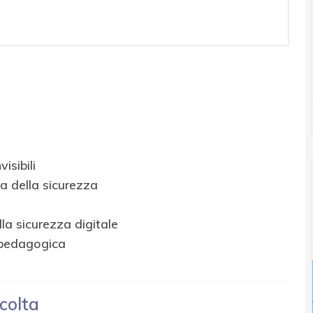
isibili
ia della sicurezza
la sicurezza digitale
è pedagogica
scolta