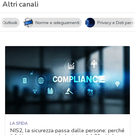
Altri canali
utlook
Norme e adeguamenti
Privacy e Dati persona
LA SFIDA
NIS2, la sicurezza passa dalle persone: perché