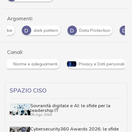
Argomenti
D
D
D
dark pattern
Data Protection
dati per
Canali
Norme e adeguamenti
Privacy e Dati personali
SPAZIO CISO
Sovranità digitale e AI: le sfide per la
leadership IT
05 Ago 2026
Cybersecurity360 Awards 2026: le sfide