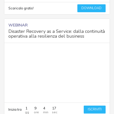
DOWNLOAD
Scaricalo gratis!
WEBINAR
Disaster Recovery as a Service: dalla continuità
operativa alla resilienza del business
1
9
4
17
ISCRIVITI
Inizia tra