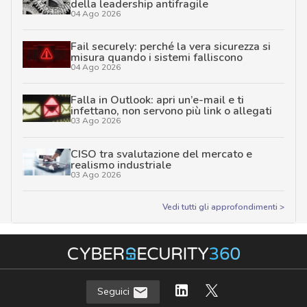
della leadership antifragile
04 Ago 2026
Fail securely: perché la vera sicurezza si
misura quando i sistemi falliscono
04 Ago 2026
Falla in Outlook: apri un’e-mail e ti
infettano, non servono più link o allegati
03 Ago 2026
CISO tra svalutazione del mercato e
realismo industriale
03 Ago 2026
Vedi tutti gli approfondimenti >
Seguici