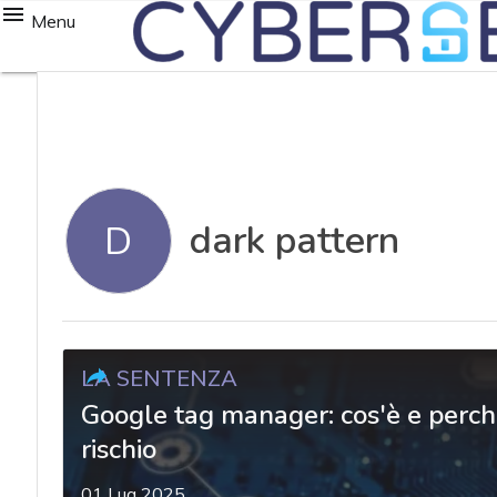
Menu
dark pattern
D
LA SENTENZA
Google tag manager: cos'è e perché
rischio
01 Lug 2025