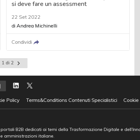
si deve fare un assessment
22 Set 2022
di
Andrea Michinelli
Condividi
Pagina
 1 di 2
successiva
ie Policy
Terms&Conditions Contenuti Specialistici
Cookie
e portali B2B dedicati ai temi della Trasformazione Digitale e dell’In
he amministrazioni italiane.