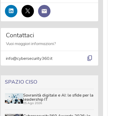
Contattaci
Vuoi maggiori informazioni?
content_copy
info@cybersecurity360.it
SPAZIO CISO
Sovranità digitale e AI: le sfide per la
leadership IT
05 Ago 2026
Cybersecurity360 Awards 2026: le