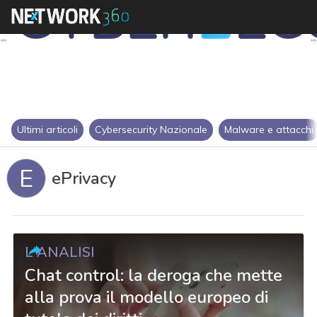
Ultimi articoli
Cybersecurity Nazionale
Malware e attacchi
E
ePrivacy
L'ANALISI
Chat control: la deroga che mette
alla prova il modello europeo di