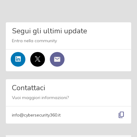
Segui gli ultimi update
Entra nella community
Contattaci
Vuoi maggiori informazioni?
content_copy
info@cybersecurity360.it