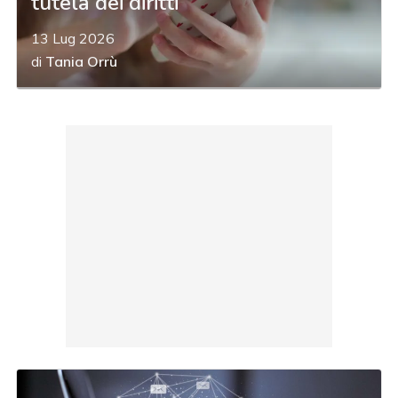
tutela dei diritti
13 Lug 2026
di
Tania Orrù
acy