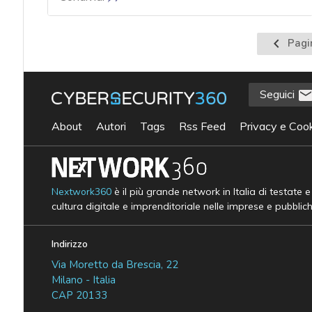
Pagina
Pagi
precede
Seguici
About
Autori
Tags
Rss Feed
Privacy e Cook
Nextwork360
è il più grande network in Italia di testate 
cultura digitale e imprenditoriale nelle imprese e pubblic
Indirizzo
Via Moretto da Brescia, 22
Milano - Italia
CAP 20133