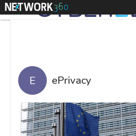
Menu
ePrivacy
E