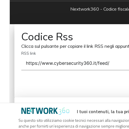
Nextwork360 - Codice fisc
Codice Rss
Clicca sul pulsante per copiare il link RSS negli appunt
RSS link
Codice Rss
I tuoi contenuti, la tua pr
Clicca sul pulsante per copiare il link RSS negli appunt
Su questo sito utilizziamo cookie tecnici necessari alla navigazion
anche per fornirti un’esperienza di navigazione sempre migliore, p
RSS link