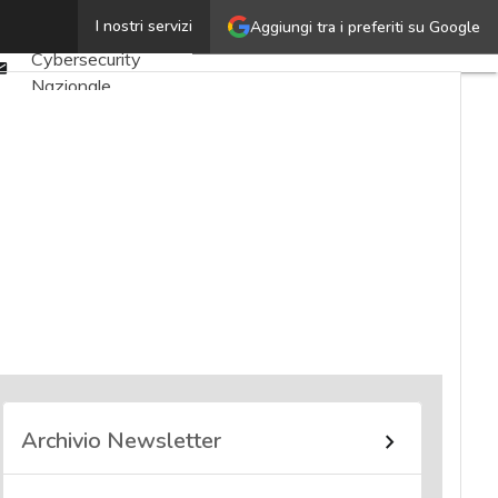
Twitter
I nostri servizi
Aggiungi tra i preferiti su Google
Ultimi articoli
Linkedin
Cybersecurity
Email
Nazionale
Malware e attacchi
Norme e
adeguamenti
Soluzioni aziendali
Cultura cyber
News, attualità e
analisi Cyber
sicurezza e privacy
Corsi cybersecurity
Chi siamo
Archivio Newsletter