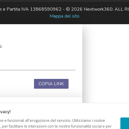
ale e Partita IVA 13868590962 - © 2026 Nextwork360. AL
Mappa del sito
i.
COPIA LINK
ivacy!
i.
e e funzionali all’erogazione del servizio. Utilizziamo i cookie
er facilitare le interazioni con le nostre funzionalità social e per