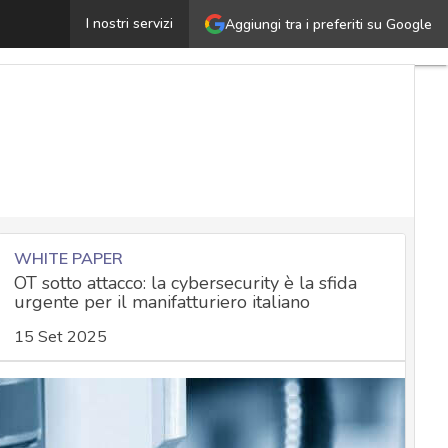
ookie, il framework IAB viola il GDPR: in arrivo una nuo
I nostri servizi
Aggiungi tra i preferiti su Google
WHITE PAPER
OT sotto attacco: la cybersecurity è la sfida
urgente per il manifatturiero italiano
15 Set 2025