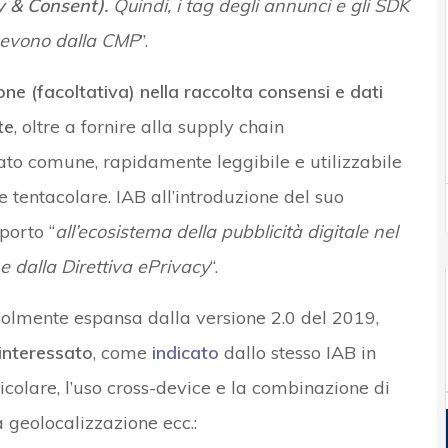
y & Consent).
Quindi, i tag degli annunci e gli SDK
icevono dalla CMP
”.
e (facoltativa) nella raccolta consensi e dati
te
, oltre a fornire alla supply chain
mato comune, rapidamente leggibile e utilizzabile
e tentacolare. IAB all’introduzione del suo
porto “
all’ecosistema della pubblicità digitale nel
 e dalla Direttiva ePrivacy
“.
volmente espansa dalla versione 2.0 del 2019,
’interessato
, come
indicato
dallo stesso IAB in
colare, l’uso cross-device e la combinazione di
sa geolocalizzazione ecc.: