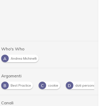
Who's Who
A
Andrea Michinelli
Argomenti
C
D
D
cookie
dati personali
digital advertising
Canali