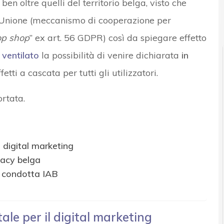
en oltre quelli del territorio belga, visto che
News, attualità e analisi Cyber sicurezza e privacy
ll’Unione (meccanismo di cooperazione per
op shop
” ex art. 56 GDPR) così da spiegare effetto
 ventilato
la possibilità di venire dichiarata
in
ffetti a cascata per tutti gli utilizzatori.
rtata.
l digital marketing
ivacy belga
i condotta IAB
ale per il digital marketing