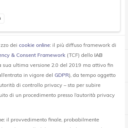
i
lizzo dei
cookie online
: il più diffuso framework di
ency & Consent Framework
(TCF) dello
IAB
a sua ultima versione 2.0 del 2019 ma attivo fin
all’entrata in vigore del
GDPR
), da tempo oggetto
utorità di controllo privacy – sta per subire
to di un procedimento presso l’autorità privacy
A
B
Accountability
Best Practice
ne: il provvedimento finale, probabilmente