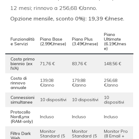
12 mesi; rinnovo a 256,68 €/anno.
Opzione mensile, sconto 0%):
19,39 €/mese
.
Piano
Funzionalità
Piano Base
Piano Plus
Ultimate
e Servizi
(2.99€/mese)
(3.49€/mese)
(6.19€/mes
e)
Costo primo
biennio (ex
71,76 €
83,76 €
148,56 €
IVA)
Costo di
139,08
179,88
256,68
rinnovo
€/anno
€/anno
€/anno
annuale
Connessioni
10
10 dispositivi
10 dispositivi
simultanee
dispositivi
Protocollo
NordLynx
Incluso
Incluso
Incluso
(RAM-only)
Monitor
Monitor
Monitor Pro
Filtro Dark
Standard (5
Standard (5
(8 Email +
Web