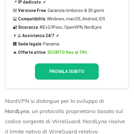
📍
IP dedicato
: ✔
🆓
Versione Free
: Garanzia rimborso di 30 giorni
💻
Compatibilità
: Windows, macOS, Android, iOS
🔐
Sicurezza
: IKEv2/IPsec, OpenVPN, NordLynx
👨‍💻
Assistenza 24/7
: ✔
🏢
Sede legale
: Panama
🔥
Offerte attive
:
SCONTO fino al 74%
PROVALA SUBITO
NordVPN si distingue per lo sviluppo di
NordLynx
, un protocollo proprietario basato sul
codice sorgente di WireGuard. NordLynx risolve
il limite nativo di WireGuard relativo