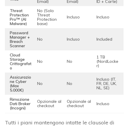
Email)
Email)
ID + Carte)
Threat
No (Solo
Protection
Threat
Incluso
Incluso
Pro™ (AI
Protection
Malware)
base)
Password
Manager +
No
Incluso
Included
Breach
Scanner
Cloud
1 TB
Storage
No
No
(NordLocke
Crittografat
r)
o
Assicurazio
Incluso (IT,
ne Cyber
No
No
FR, DE, UK,
(Max
NL, SE)
5.000€)
Rimozione
Opzionale al
Opzionale al
Dati Broker
Incluso
checkout
checkout
(Incogni)
Tutti i piani mantengono intatte le clausole di