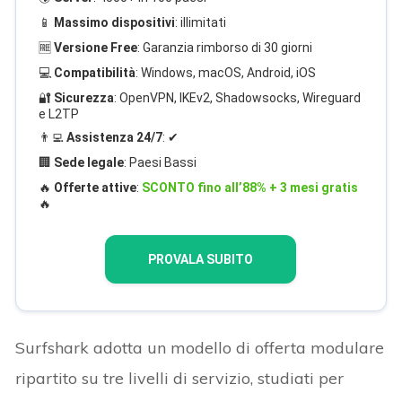
📱
Massimo dispositivi
: illimitati
🆓
Versione Free
: Garanzia rimborso di 30 giorni
💻
Compatibilità
: Windows, macOS, Android, iOS
🔐
Sicurezza
: OpenVPN, IKEv2, Shadowsocks, Wireguard
e L2TP
👨‍💻
Assistenza 24/7
: ✔
🏢
Sede legale
: Paesi Bassi
🔥
Offerte attive
:
SCONTO fino all’88% + 3 mesi gratis
🔥
PROVALA SUBITO
Surfshark adotta un modello di offerta modulare
ripartito su tre livelli di servizio, studiati per