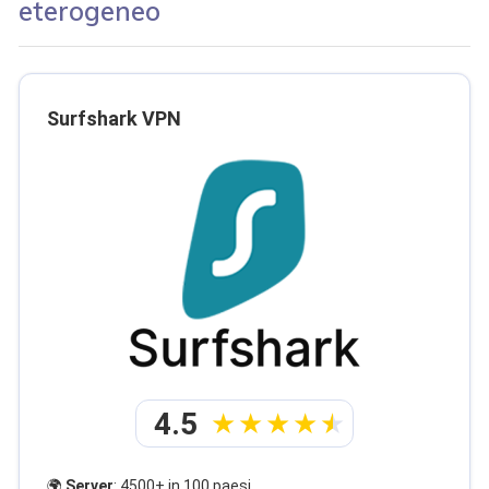
eterogeneo
Surfshark VPN
4.5
🌍
Server
: 4500+ in 100 paesi