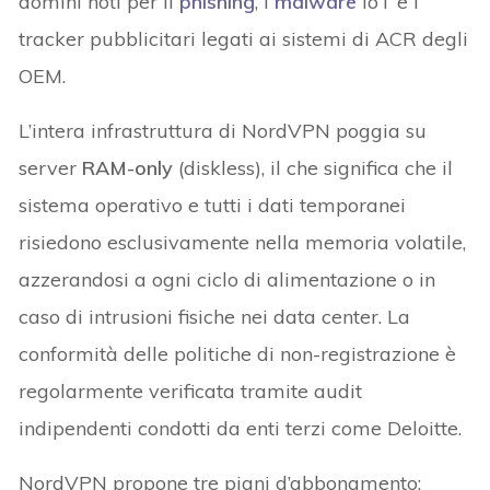
domini noti per il
phishing
, i
malware
IoT e i
tracker pubblicitari legati ai sistemi di ACR degli
OEM.
L’intera infrastruttura di NordVPN poggia su
server
RAM-only
(diskless), il che significa che il
sistema operativo e tutti i dati temporanei
risiedono esclusivamente nella memoria volatile,
azzerandosi a ogni ciclo di alimentazione o in
caso di intrusioni fisiche nei data center. La
conformità delle politiche di non-registrazione è
regolarmente verificata tramite audit
indipendenti condotti da enti terzi come Deloitte.
NordVPN propone tre piani d’abbonamento: