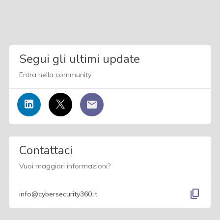
Segui gli ultimi update
Entra nella community
Contattaci
Vuoi maggiori informazioni?
content_copy
info@cybersecurity360.it