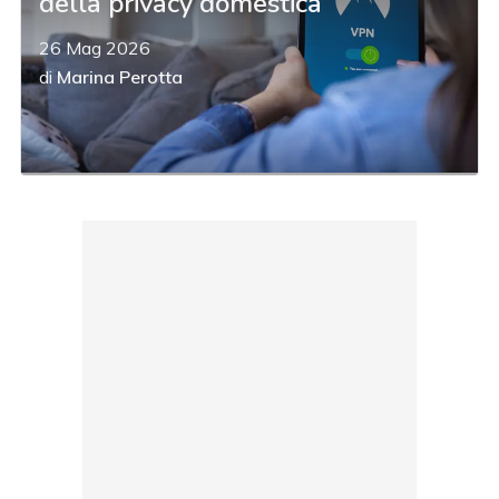
della privacy domestica
26 Mag 2026
di
Marina Perotta
acy