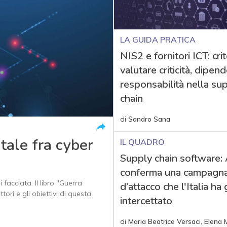
LA GUIDA PRATICA
NIS2 e fornitori ICT: crit
valutare criticità, dipen
responsabilità nella su
chain
di
Sandro Sana
itale fra cyber
IL QUADRO
Supply chain software
conferma una campagn
facciata. Il libro "Guerra
d’attacco che l'Italia ha 
ri e gli obiettivi di questa
intercettato
di
Maria Beatrice Versaci
,
Elena M