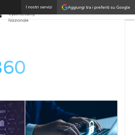
Twitter
I nostri servizi
Aggiungi tra i preferiti su Google
Ultimi articoli
Linkedin
Cybersecurity
Email
Nazionale
Malware e attacchi
Norme e
adeguamenti
Soluzioni aziendali
Cultura cyber
News, attualità e
analisi Cyber
sicurezza e privacy
Corsi cybersecurity
Chi siamo