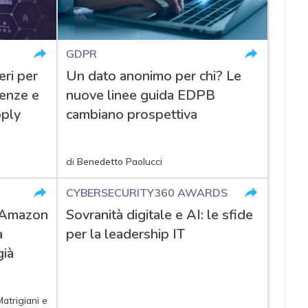
GDPR
eri per
Un dato anonimo per chi? Le
denze e
nuove linee guida EDPB
pply
cambiano prospettiva
di
Benedetto Paolucci
CYBERSECURITY360 AWARDS
: Amazon
Sovranità digitale e AI: le sfide
a
per la leadership IT
già
atrigiani
e