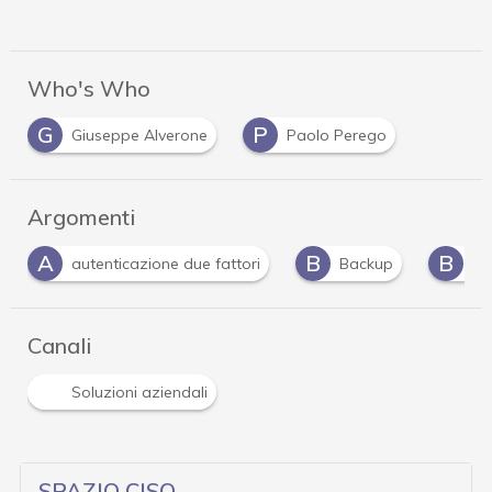
Who's Who
G
P
Giuseppe Alverone
Paolo Perego
Argomenti
A
B
B
autenticazione due fattori
Backup
bu
Canali
Soluzioni aziendali
SPAZIO CISO