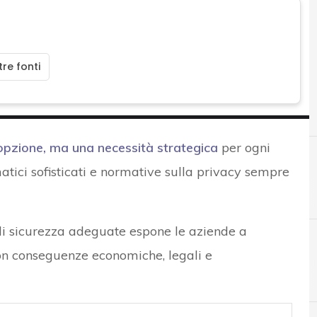
re fonti
opzione, ma una necessità strategica
per ogni
matici sofisticati e normative sulla privacy sempre
 di sicurezza adeguate espone le aziende a
con conseguenze economiche, legali e
A
A
Applicazioni