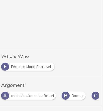
Who's Who
F
Federica Maria Rita Livelli
Argomenti
B
C
autenticazione due fattori
Backup
cloud sto