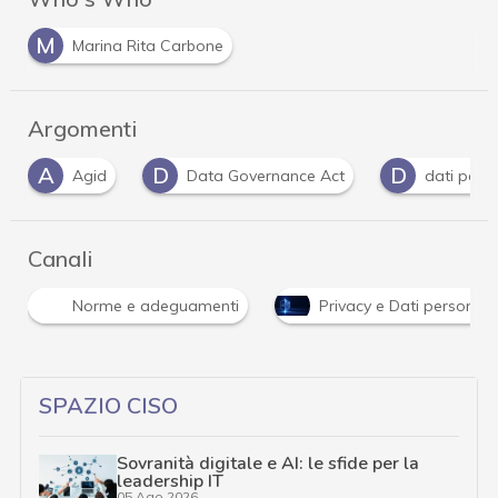
M
Marina Rita Carbone
Argomenti
D
D
D
Data Governance Act
dati personali
Canali
Norme e adeguamenti
Privacy e Dati personali
SPAZIO CISO
Sovranità digitale e AI: le sfide per la
leadership IT
05 Ago 2026