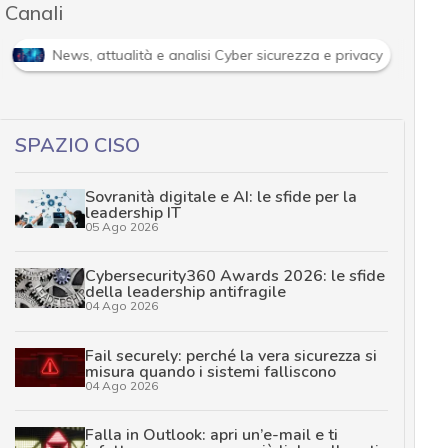
Canali
Attacchi hacker e Malware: le ultime news in tempo reale e g
SPAZIO CISO
Sovranità digitale e AI: le sfide per la
leadership IT
05 Ago 2026
Cybersecurity360 Awards 2026: le sfide
della leadership antifragile
04 Ago 2026
Fail securely: perché la vera sicurezza si
misura quando i sistemi falliscono
04 Ago 2026
Falla in Outlook: apri un’e-mail e ti