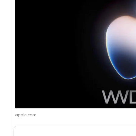
acy
apple.com