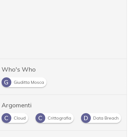
Who's Who
G
Giuditta Mosca
Argomenti
C
D
D
Crittografia
Data Breach
dati personali