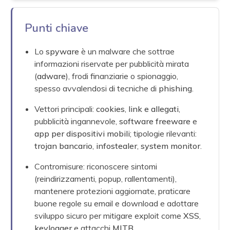
Punti chiave
Lo
spyware
è un malware che sottrae
informazioni riservate per pubblicità mirata
(
adware
), frodi finanziarie o spionaggio,
spesso avvalendosi di tecniche di
phishing
.
Vettori principali:
cookies
,
link e allegati
,
pubblicità ingannevole,
software freeware
e
app per dispositivi mobili
; tipologie rilevanti:
trojan bancario
,
infostealer
,
system monitor
.
Contromisure: riconoscere sintomi
(reindirizzamenti, popup, rallentamenti),
mantenere protezioni aggiornate, praticare
buone regole su email e download e adottare
sviluppo sicuro per mitigare exploit come
XSS
,
keylogger
e attacchi
MITB
.