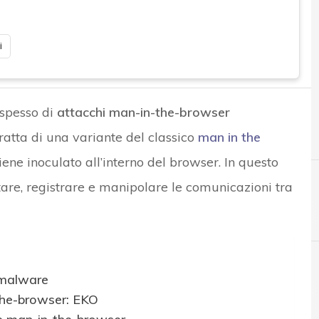
i
 spesso di
attacchi man-in-the-browser
tratta di una variante del classico
man in the
ene inoculato all’interno del browser. In questo
tare, registrare e manipolare le comunicazioni tra
 malware
C
Cybercrime
the-browser: EKO