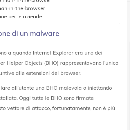
re man-in-the-browser
 man-in-the-browser
one per le aziende
one di un malware
no a quando Internet Explorer era uno dei
ser Helper Objects (BHO) rappresentavano l’unico
tive alle estensioni del browser.
llare all’utente una BHO malevola o iniettando
allata. Oggi tutte le BHO sono firmate
to vettore di attacco, fortunatamente, non è più