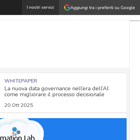
Man-in-the-browser, il malware che spia le connessioni 
I nostri servizi
Aggiungi tra i preferiti su Google
WHITEPAPER
La nuova data governance nell’era dell’AI:
come migliorare il processo decisionale
20 Ott 2025