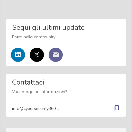
Segui gli ultimi update
Entra nella community
Contattaci
Vuoi maggiori informazioni?
content_copy
info@cybersecurity360.it