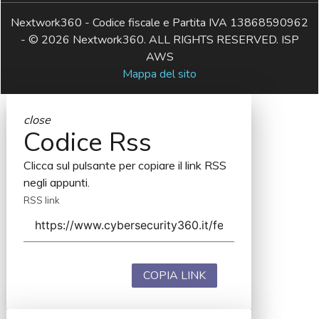
Nextwork360 - Codice fiscale e Partita IVA 13868590962
- © 2026 Nextwork360. ALL RIGHTS RESERVED. ISP
AWS
Mappa del sito
close
Codice Rss
Clicca sul pulsante per copiare il link RSS
negli appunti.
RSS link
COPIA LINK