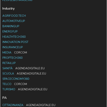
PEOPLE&CHANGE360
Industry
AGRIFOOD.TECH
AUTOMOTIVEUP
BANKINGUP
ENERGYUP
HEALTHTECH360
INNOVATION POST
INSURANCEUP
MEDIA
CORCOM
PROPTECH360
RETAILUP
SANITÀ
AGENDADIGITALE.EU
SCUOLA
AGENDADIGITALE.EU
SPACECONOMY360
TELCO
CORCOM
TURISMO
AGENDADIGITALE.EU
PA
CITTADINANZA
AGENDADIGITALE.EU