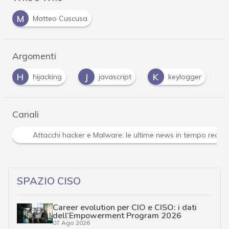
M
Matteo Cuscusa
Argomenti
J
K
M
javascript
keylogger
malware
Canali
Attacchi hacker e Malware: le ultime news in tempo reale 
SPAZIO CISO
Career evolution per CIO e CISO: i dati
dell’Empowerment Program 2026
07 Ago 2026