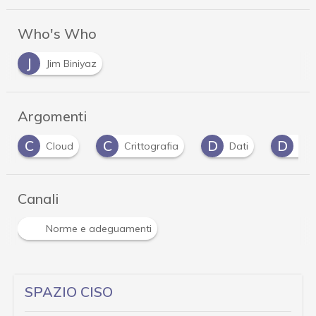
Who's Who
J
Jim Biniyaz
Argomenti
C
C
D
D
Cloud
Crittografia
Dati
dat
Canali
Norme e adeguamenti
SPAZIO CISO