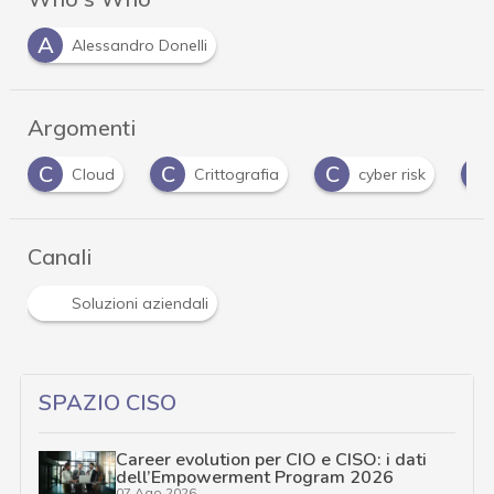
A
Alessandro Donelli
Argomenti
C
C
C
D
Cloud
Crittografia
cyber risk
Canali
Soluzioni aziendali
SPAZIO CISO
Career evolution per CIO e CISO: i dati
dell’Empowerment Program 2026
07 Ago 2026